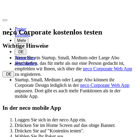
Preise
neco Corporate kostenlos testen
Kontakt
Mehr
Wichtige Hinweise
DE
Wenn Sie ein Startup, Small, Medium oder Large Abo
Anmelden
abschließen, das für mehr als nur eine Person gedacht ist,
Jetzt starten
empfehlen wir Ihnen, sich über die
neco Corporate Web App
zu registieren.
DE
Startup, Small, Medium oder Large Abo können ihr
Corporate Design lediglich in der
neco Corporate Web App
anpassen. Dort gibt es auch mehr Funktionen als in der
mobile App.
In der neco mobile App
Loggen Sie sich in der neco App ein.
Drücken Sie im Home Screen auf das obige Banner.
Drücken Sie auf "Kostenlos testen".
Wählen Sie Ihr Paket aus.